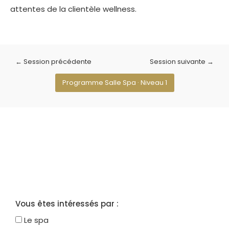
attentes de la clientèle wellness.
← Session précédente
Session suivante →
Programme Salle Spa · Niveau 1
Restez au plus près de
l’actualité du Congrès !
Programme, Exposants,
Nouveautés…
Vous êtes intéressés par :
Le spa