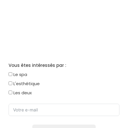
Pour ne manquer aucune
actualité de l’événement,
inscrivez-vous à la
newsletter !
Vous êtes intéressés par :
Le spa
L'esthétique
Les deux